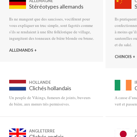
ALLEMAGNE
C
Stéréotypes allemands
Ils ne mangent que des saucisses, vocifèrent pour
Ils pratiquent
vous expliquer un truc simple, sont fagotés comme
confectionner
s’ils se rendaient à une fête folklorique de village,
à moins qu’il
ingurgitent des tonneaux de bière blonde ou brune.
sauterelles ou
et du saké.
ALLEMANDS +
CHINOIS +
HOLLANDE
I
Clichés hollandais
C
Un peuple de Vikings, fumeurs de joints, buveurs
A cause d’une
de bière, aux mœurs très permissives.
vert et passe
ANGLETERRE
Clichés anglais
C