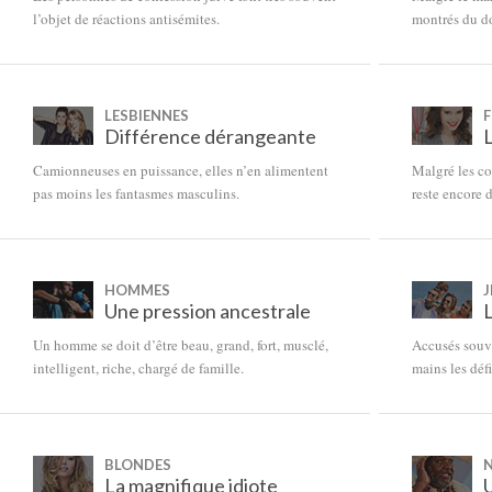
l’objet de réactions antisémites.
montrés du do
LESBIENNES
Différence dérangeante
Camionneuses en puissance, elles n’en alimentent
Malgré les co
pas moins les fantasmes masculins.
reste encore 
HOMMES
J
Une pression ancestrale
Un homme se doit d’être beau, grand, fort, musclé,
Accusés souven
intelligent, riche, chargé de famille.
mains les défi
BLONDES
La magnifique idiote