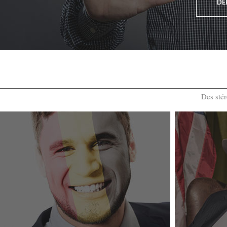
DÉ
Des stér