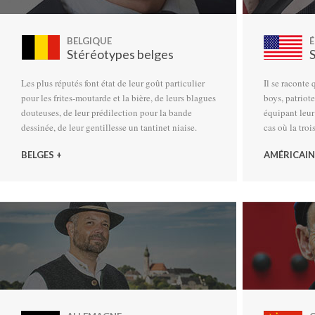
BELGIQUE
É
Stéréotypes belges
Les plus réputés font état de leur goût particulier
Il se raconte 
pour les frites-moutarde et la bière, de leurs blagues
boys, patriot
douteuses, de leur prédilection pour la bande
équipant leur
dessinée, de leur gentillesse un tantinet niaise.
cas où la tro
BELGES +
AMÉRICAIN