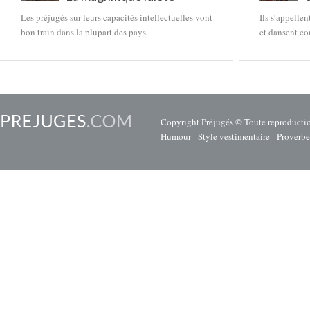
Les préjugés sur leurs capacités intellectuelles vont
Ils s’appelle
bon train dans la plupart des pays.
et dansent c
Copyright
Préjugés
© Toute reproduction
Humour
-
Style vestimentaire
-
Proverbe