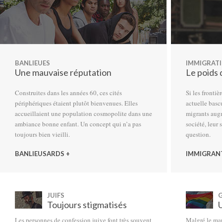
BANLIEUES
IMMIGRAT
Une mauvaise réputation
Le poids 
Construites dans les années 60, ces cités
Si les frontiè
périphériques étaient plutôt bienvenues. Elles
actuelle basc
accueillaient une population cosmopolite dans une
migrants augm
ambiance bonne enfant. Un concept qui n’a pas
société, leur
toujours bien vieilli.
question.
BANLIEUSARDS +
IMMIGRAN
JUIFS
Toujours stigmatisés
Les personnes de confession juive font très souvent
Malgré le mar